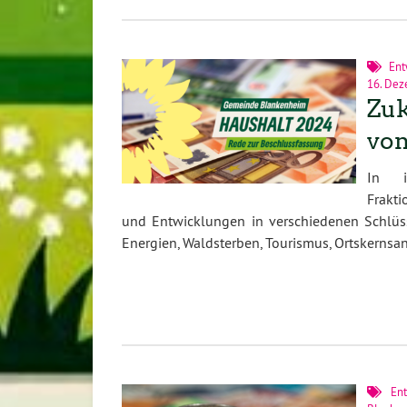
Ent
16. De
Zuk
von
In i
Frakt
und Entwicklungen in verschiedenen Schlüss
Energien, Waldsterben, Tourismus, Ortskernsa
En