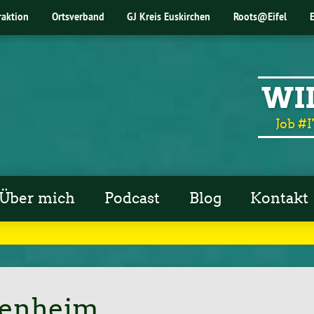
raktion
Ortsverband
GJ Kreis Euskirchen
Roots@Eifel
WI
Job #I
Über mich
Podcast
Blog
Kontakt
kenheim