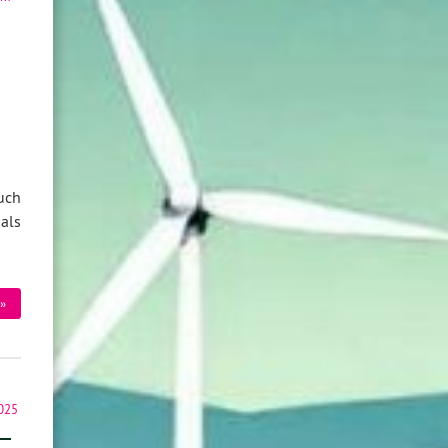
uch
als
»
025
–