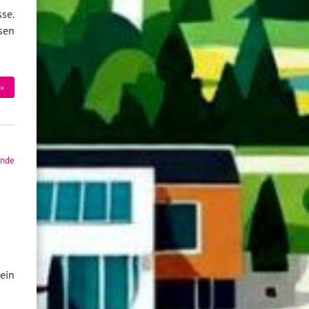
se.
sen
»
nde
ein