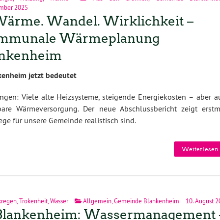
mber 2025
Wärme. Wandel. Wirklichkeit –
mmunale Wärmeplanung
ankenheim
enheim jetzt bedeutet
ngen: Viele alte Heizsysteme, steigende Energiekosten – aber a
are Wärmeversorgung. Der neue Abschlussbericht zeigt erstm
ege für unsere Gemeinde realistisch sind.
Weiterlesen 
kregen
,
Trokenheit
,
Wasser
Allgemein
,
Gemeinde Blankenheim
10. August 2
Blankenheim: Wassermanagement 