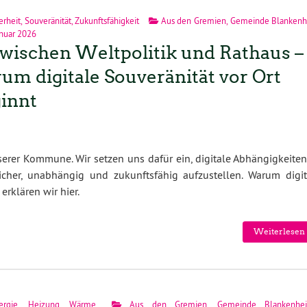
erheit
,
Souveränität
,
Zukunftsfähigkeit
Aus den Gremien
,
Gemeinde Blanken
anuar 2026
 Zwischen Weltpolitik und Rathaus –
um digitale Souveränität vor Ort
innt
erer Kommune. Wir setzen uns dafür ein, digitale Abhängigkeiten
icher, unabhängig und zukunftsfähig aufzustellen. Warum digit
erklären wir hier.
Weiterlesen 
ergie
,
Heizung
,
Wärme
Aus den Gremien
,
Gemeinde Blankenhe