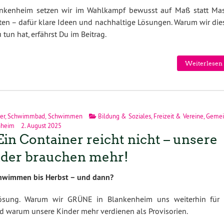
ankenheim setzen wir im Wahlkampf bewusst auf Maß statt Mas
sten – dafür klare Ideen und nachhaltige Lösungen. Warum wir die
un hat, erfährst Du im Beitrag.
Weiterlesen 
er
,
Schwimmbad
,
Schwimmen
Bildung & Soziales
,
Freizeit & Vereine
,
Gemei
nheim
2. August 2025
♂️ Ein Container reicht nicht – unsere
der brauchen mehr!
Schwimmen bis Herbst – und dann?
 Lösung. Warum wir GRÜNE in Blankenheim uns weiterhin für 
 warum unsere Kinder mehr verdienen als Provisorien.