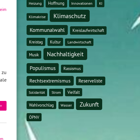
Hoffnung
Heizung
Innovationen
KI
heim
Klimaschutz
Klimakrise
Kommunalwahl
Kreislaufwirtschaft
Kreistag
Kultur
Landwirtschaft
Nachhaltigkeit
Musik
Populismus
Rassismus
 zu
ale
Rechtsextremismus
Reserveliste
Vielfalt
Solidarität
Strom
Zukunft
Wahlvorschlag
Wasser
»
ÖPNV
im