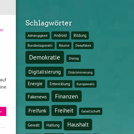
Schlagwörter
im
Android
Bildung
Abhängigkeit
Bundestagswahl
Bäume
Deepfakes
Demokratie
Dialog
Digitalisierung
Diskriminierung
auf
Energie
Entwicklung
Europawahl
ine
Finanzen
Fakenews
Freiheit
Freifunk
Gesellschaft
»
Haushalt
Gewalt
Haltung