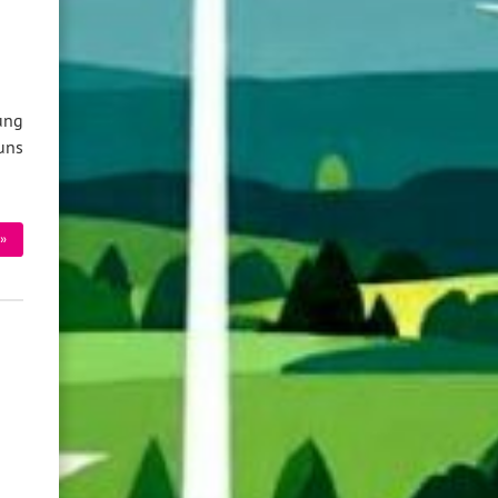
ung
 uns
»