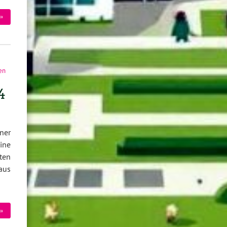
»
hen
4
ner
ine
ten
aus
»