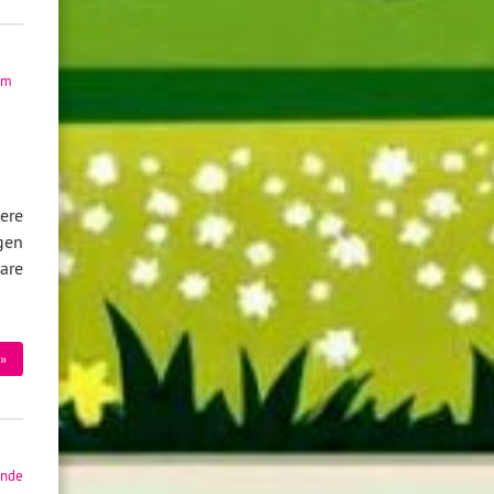
im
ere
gen
are
»
nde