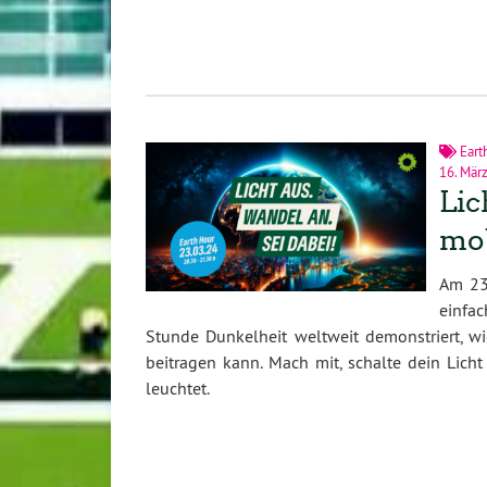
Eart
16. Mär
Lic
mob
Am 23
einfac
Stunde Dunkelheit weltweit demonstriert, 
beitragen kann. Mach mit, schalte dein Lic
leuchtet.