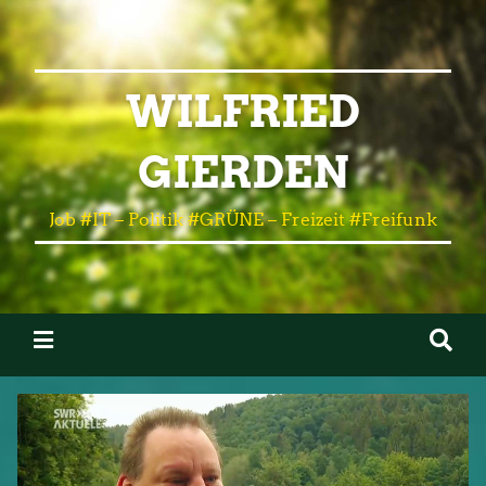
WILFRIED
GIERDEN
Job #IT – Politik #GRÜNE – Freizeit #Freifunk