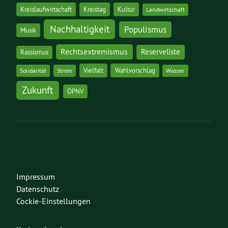
Kreislaufwirtschaft
Kreistag
Kultur
Landwirtschaft
Nachhaltigkeit
Populismus
Musik
Rechtsextremismus
Reserveliste
Rassismus
Vielfalt
Wahlvorschlag
Solidarität
Strom
Wasser
Zukunft
ÖPNV
Impressum
Datenschutz
Cockie-Einstellungen