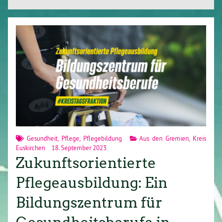
Gesundheit
,
Pflege
,
Pflegebildung
Aus den Gremien
,
Kreis
Euskirchen
18. September 2023
Zukunftsorientierte
Pflegeausbildung: Ein
Bildungszentrum für