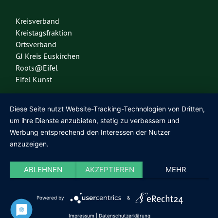
Kreisverband
Kreistagsfraktion
Ortsverband
GJ Kreis Euskirchen
Roots@Eifel
Eifel Kunst
Diese Seite nutzt Website-Tracking-Technologien von Dritten,
Diese Seite nutzt das freie Wordpress-Theme
Urwahl3000
. Erstellt mit
❤
von
um ihre Dienste anzubieten, stetig zu verbessern und
Design & Kommunikation im modulbüro
.
Werbung entsprechend den Interessen der Nutzer
anzuzeigen.
ABLEHNEN
AKZEPTIEREN
MEHR
Powered by
&
Impressum
|
Datenschutzerklärung