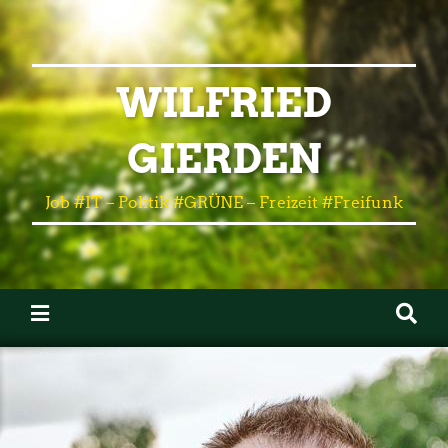
WILFRIED
GIERDEN
Job #IT – Politik #GRÜNE – Freizeit #Freifunk