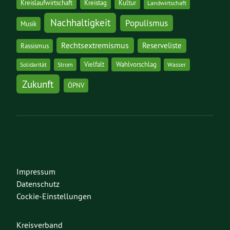
Kreislaufwirtschaft
Kreistag
Kultur
Landwirtschaft
Nachhaltigkeit
Populismus
Musik
Rechtsextremismus
Reserveliste
Rassismus
Vielfalt
Wahlvorschlag
Solidarität
Strom
Wasser
Zukunft
ÖPNV
Impressum
Datenschutz
Cockie-Einstellungen
Kreisverband