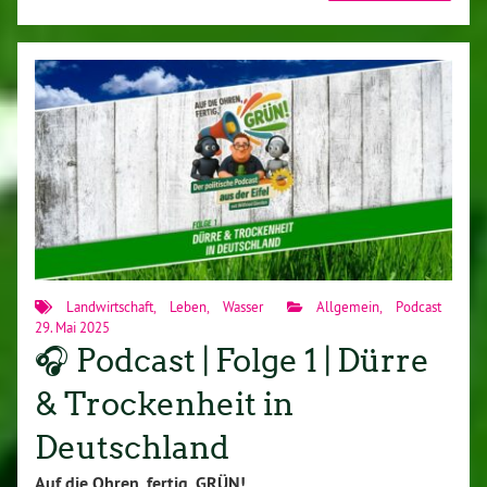
Landwirtschaft
,
Leben
,
Wasser
Allgemein
,
Podcast
29. Mai 2025
🎧 Podcast | Folge 1 | Dürre
& Trockenheit in
Deutschland
Auf die Ohren, fertig, GRÜN!