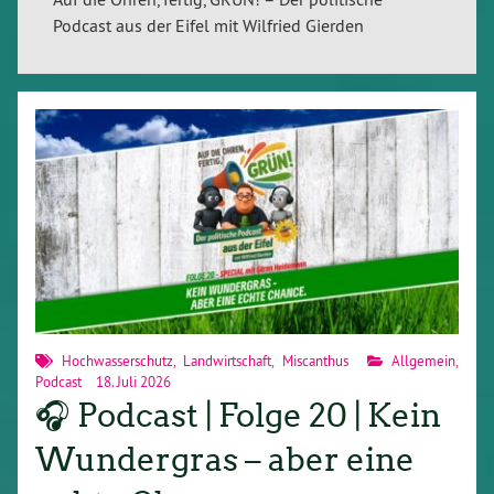
Podcast aus der Eifel mit Wilfried Gierden
Hochwasserschutz
,
Landwirtschaft
,
Miscanthus
Allgemein
,
Podcast
18. Juli 2026
🎧 Podcast | Folge 20 | Kein
Wundergras – aber eine