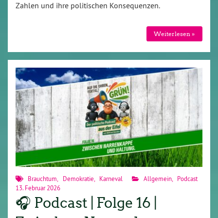
Zahlen und ihre politischen Konsequenzen.
Weiterlesen »
Brauchtum
,
Demokratie
,
Karneval
Allgemein
,
Podcast
13. Februar 2026
🎧 Podcast | Folge 16 |