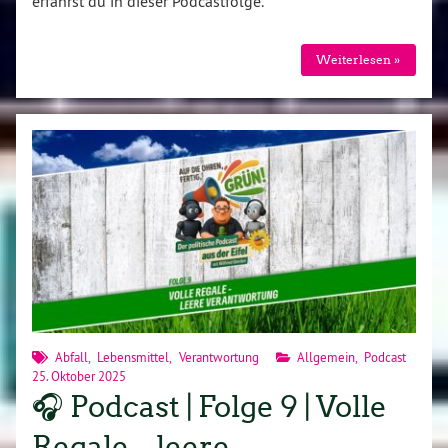
erfährst du in dieser Podcastfolge.
Weiterlesen »
Abfall
,
Lebensmittel
,
Verantwortung
Allgemein
,
Podcast
25. Oktober 2025
🎧 Podcast | Folge 9 | Volle
Regale – leere