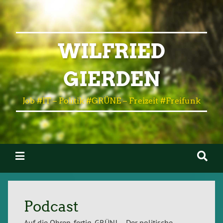
WILFRIED
GIERDEN
Job #IT – Politik #GRÜNE – Freizeit #Freifunk
Podcast
Auf die Ohren, fertig, GRÜN! – Der politische