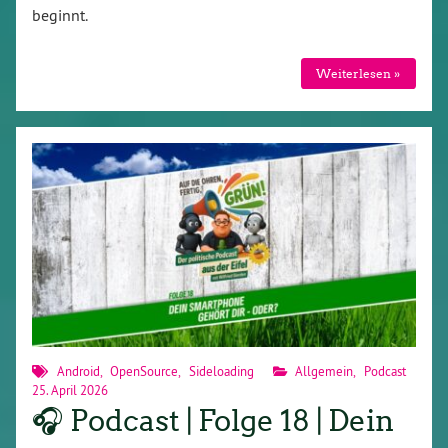
beginnt.
Weiterlesen »
Android
,
OpenSource
,
Sideloading
Allgemein
,
Podcast
25. April 2026
🎧 Podcast | Folge 18 | Dein