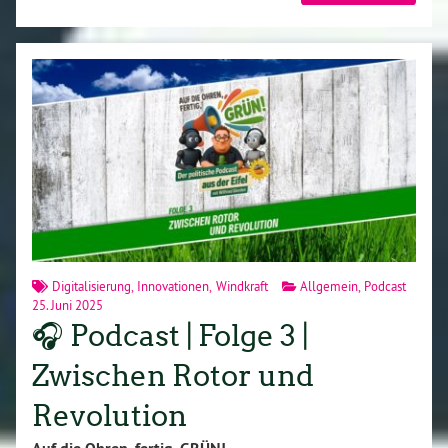
Digitalisierung
,
Innovationen
,
Windkraft
Allgemein
,
Podcast
25. Juni 2025
🎧 Podcast | Folge 3 |
Zwischen Rotor und
Revolution