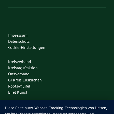
Impressum
Datenschutz
Cockie-Einstellungen
Kreisverband
Kreistagsfraktion
Ortsverband
GJ Kreis Euskirchen
Roots@Eifel
Eifel Kunst
Diese Seite nutzt Website-Tracking-Technologien von Dritten,
Diese Seite nutzt das freie Wordpress-Theme
Urwahl3000
. Erstellt mit
❤
von
um ihre Dienste anzubieten, stetig zu verbessern und