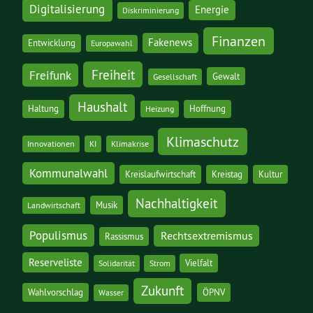
Digitalisierung
Energie
Diskriminierung
Finanzen
Fakenews
Entwicklung
Europawahl
Freiheit
Freifunk
Gewalt
Gesellschaft
Haushalt
Haltung
Hoffnung
Heizung
Klimaschutz
Innovationen
KI
Klimakrise
Kommunalwahl
Kreislaufwirtschaft
Kreistag
Kultur
Nachhaltigkeit
Musik
Landwirtschaft
Populismus
Rechtsextremismus
Rassismus
Reserveliste
Vielfalt
Solidarität
Strom
Zukunft
Wahlvorschlag
ÖPNV
Wasser