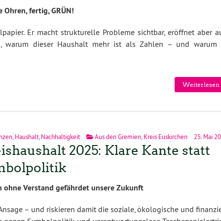
e Ohren, fertig, GRÜN!
apier. Er macht strukturelle Probleme sichtbar, eröffnet aber a
ng, warum dieser Haushalt mehr ist als Zahlen – und warum 
Weiterlesen 
nzen
,
Haushalt
,
Nachhaltigkeit
Aus den Gremien
,
Kreis Euskirchen
25. Mai 2
ishaushalt 2025: Klare Kante statt
bolpolitik
n ohne Verstand gefährdet unsere Zukunft
sage – und riskieren damit die soziale, ökologische und finanzie