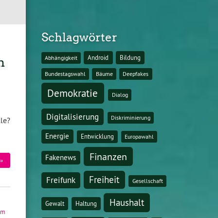
Schlagwörter
Android
Bildung
Abhängigkeit
n
Bundestagswahl
Bäume
Deepfakes
Demokratie
Dialog
Digitalisierung
Diskriminierung
le?
Energie
Entwicklung
Europawahl
Finanzen
Fakenews
»
Freiheit
Freifunk
Gesellschaft
Haushalt
Gewalt
Haltung
im