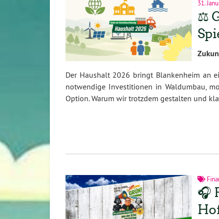
31. Jan
⚖️ 
Spi
Zukun
Der Haushalt 2026 bringt Blankenheim an ei
notwendige Investitionen in Waldumbau, mod
Option. Warum wir trotzdem gestalten und klare
Fina
🎧 
Ho