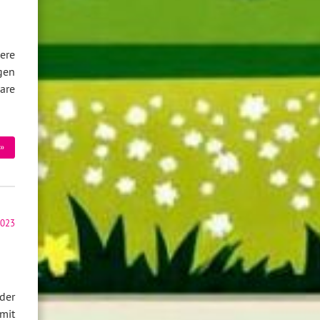
ere
gen
are
»
2023
der
mit