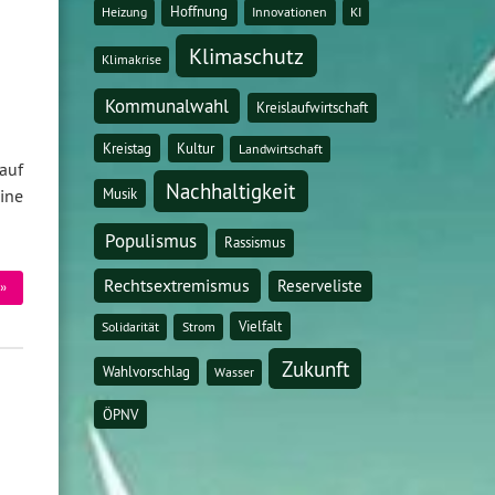
Hoffnung
Heizung
Innovationen
KI
Klimaschutz
Klimakrise
Kommunalwahl
Kreislaufwirtschaft
Kreistag
Kultur
Landwirtschaft
auf
Nachhaltigkeit
Musik
ine
Populismus
Rassismus
Rechtsextremismus
Reserveliste
»
Vielfalt
Solidarität
Strom
Zukunft
Wahlvorschlag
Wasser
ÖPNV