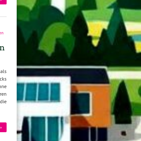
en
en
als
cks
hne
ren
 die
»