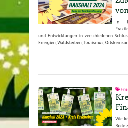
Zuk
von
In i
Frakt
und Entwicklungen in verschiedenen Schlüss
Energien, Waldsterben, Tourismus, Ortskernsa
Fina
Kre
Fin
Wie kö
Rede 