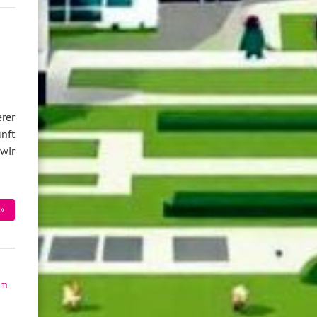
rer
nft
wir
»
im