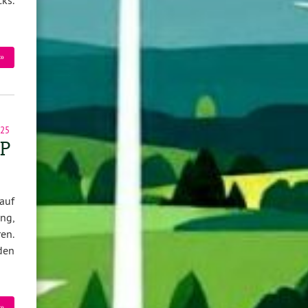
cks.
»
025
DP
auf
ng,
en.
den
»