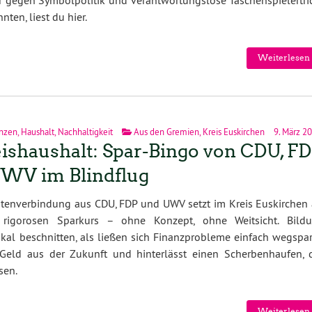
lar gegen Symbolpolitik und verantwortungslose Taschenspielertri
en, liest du hier.
Weiterlesen 
nzen
,
Haushalt
,
Nachhaltigkeit
Aus den Gremien
,
Kreis Euskirchen
9. März 2
ishaushalt: Spar-Bingo von CDU, F
WV im Blindflug
stenverbindung aus CDU, FDP und UWV setzt im Kreis Euskirchen 
 rigorosen Sparkurs – ohne Konzept, ohne Weitsicht. Bildu
kal beschnitten, als ließen sich Finanzprobleme einfach wegspar
 Geld aus der Zukunft und hinterlässt einen Scherbenhaufen, 
sen.
Weiterlesen 