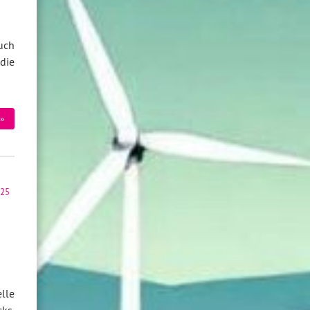
uch
die
»
025
lle