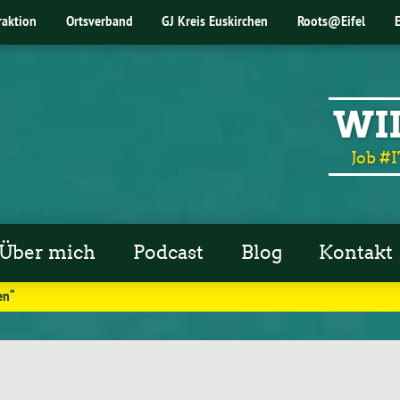
raktion
Ortsverband
GJ Kreis Euskirchen
Roots@Eifel
WI
Job #I
Über mich
Podcast
Blog
Kontakt
en“