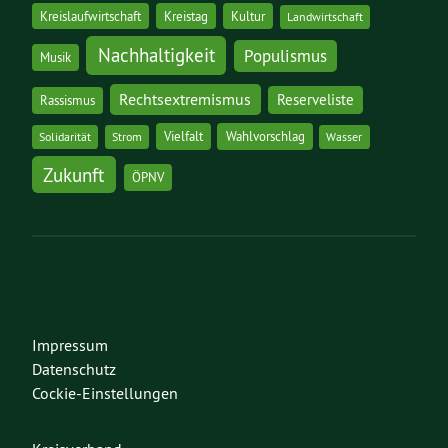
Kreislaufwirtschaft
Kreistag
Kultur
Landwirtschaft
Nachhaltigkeit
Populismus
Musik
Rechtsextremismus
Reserveliste
Rassismus
Vielfalt
Wahlvorschlag
Solidarität
Strom
Wasser
Zukunft
ÖPNV
Impressum
Datenschutz
Cockie-Einstellungen