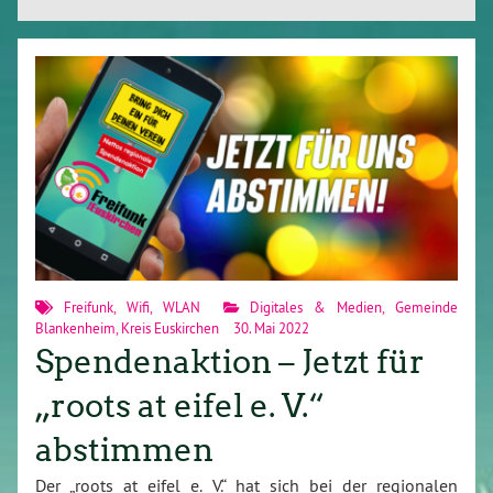
Freifunk
,
Wifi
,
WLAN
Digitales & Medien
,
Gemeinde
Blankenheim
,
Kreis Euskirchen
30. Mai 2022
Spendenaktion – Jetzt für
„roots at eifel e. V.“
abstimmen
Der „roots at eifel e. V.“ hat sich bei der regionalen