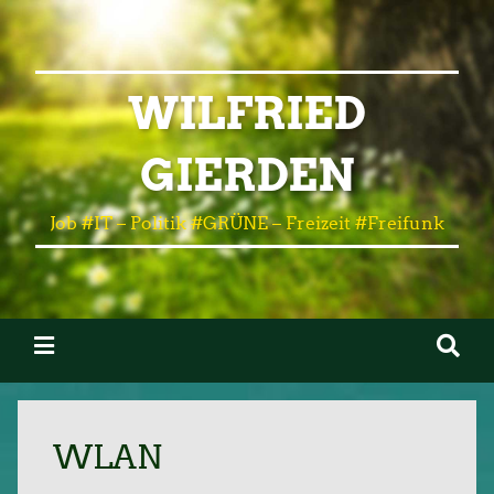
WILFRIED
GIERDEN
Job #IT – Politik #GRÜNE – Freizeit #Freifunk
WLAN