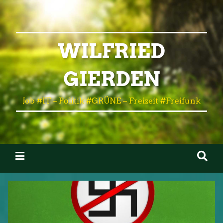
WILFRIED
GIERDEN
Job #IT – Politik #GRÜNE – Freizeit #Freifunk