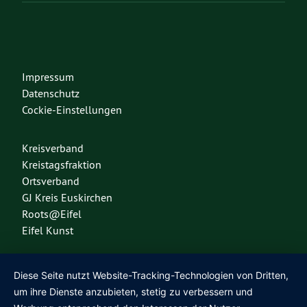
Impressum
Datenschutz
Cockie-Einstellungen
Kreisverband
Kreistagsfraktion
Ortsverband
GJ Kreis Euskirchen
Roots@Eifel
Eifel Kunst
Diese Seite nutzt Website-Tracking-Technologien von Dritten,
Diese Seite nutzt das freie Wordpress-Theme
Urwahl3000
. Erstellt mit
❤
von
um ihre Dienste anzubieten, stetig zu verbessern und
Design & Kommunikation im modulbüro
.