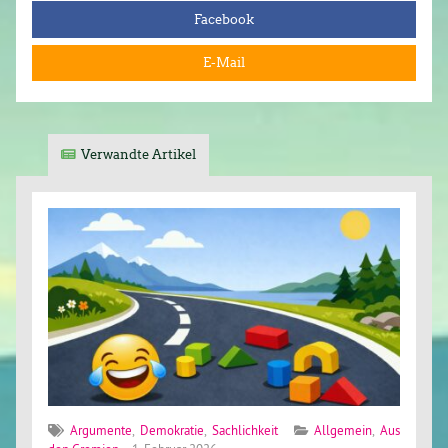
Facebook
E-Mail
Verwandte Artikel
Argumente
,
Demokratie
,
Sachlichkeit
Allgemein
,
Aus