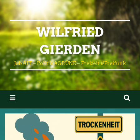
WILFRIED
GIERDEN
Job #IT – Politik #GRÜNE – Freizeit #Freifunk