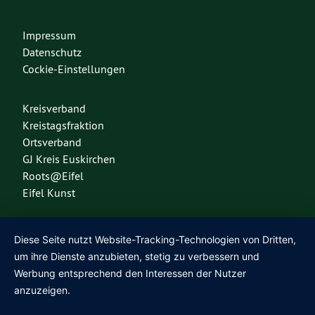
Impressum
Datenschutz
Cockie-Einstellungen
Kreisverband
Kreistagsfraktion
Ortsverband
GJ Kreis Euskirchen
Roots@Eifel
Eifel Kunst
Diese Seite nutzt Website-Tracking-Technologien von Dritten,
Diese Seite nutzt das freie Wordpress-Theme
Urwahl3000
. Erstellt mit
❤
von
um ihre Dienste anzubieten, stetig zu verbessern und
Design & Kommunikation im modulbüro
.
Werbung entsprechend den Interessen der Nutzer
anzuzeigen.