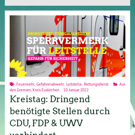
Feuerwehr
,
Gefahrenabwehr
,
Leitstelle
,
Rettungsdienst
Aus
den Gremien
,
Kreis Euskirchen
10. Januar 2022
Kreistag: Dringend
benötigte Stellen durch
CDU, FDP & UWV