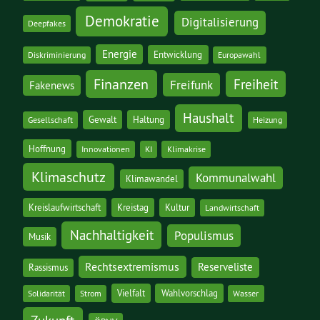
Demokratie
Digitalisierung
Deepfakes
Energie
Entwicklung
Diskriminierung
Europawahl
Finanzen
Freiheit
Freifunk
Fakenews
Haushalt
Gewalt
Haltung
Gesellschaft
Heizung
Hoffnung
Innovationen
KI
Klimakrise
Klimaschutz
Kommunalwahl
Klimawandel
Kreislaufwirtschaft
Kreistag
Kultur
Landwirtschaft
Nachhaltigkeit
Populismus
Musik
Rechtsextremismus
Reserveliste
Rassismus
Vielfalt
Wahlvorschlag
Solidarität
Strom
Wasser