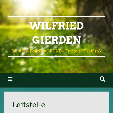
WILFRIED
GIERDEN
Job #IT – Politik #GRÜNE – Freizeit #Freifunk
Leitstelle