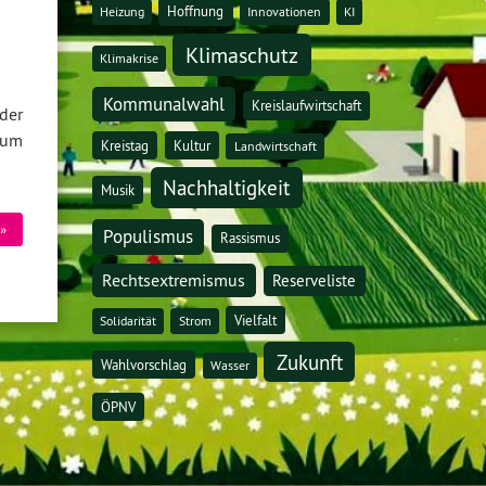
Hoffnung
Heizung
Innovationen
KI
Klimaschutz
Klimakrise
Kommunalwahl
Kreislaufwirtschaft
 der
zum
Kreistag
Kultur
Landwirtschaft
Nachhaltigkeit
Musik
»
Populismus
Rassismus
Rechtsextremismus
Reserveliste
Vielfalt
Solidarität
Strom
Zukunft
Wahlvorschlag
Wasser
ÖPNV