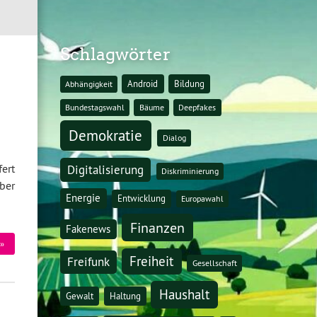
Schlagwörter
Android
Bildung
Abhängigkeit
Bundestagswahl
Bäume
Deepfakes
Demokratie
Dialog
fert
Digitalisierung
Diskriminierung
ber
Energie
Entwicklung
Europawahl
Finanzen
Fakenews
»
Freiheit
Freifunk
Gesellschaft
Haushalt
Gewalt
Haltung