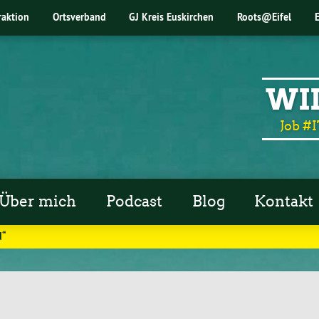
raktion
Ortsverband
GJ Kreis Euskirchen
Roots@Eifel
WI
Job #I
Über mich
Podcast
Blog
Kontakt
d“