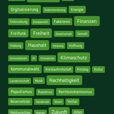
Digitalisierung
Energie
Diskriminierung
Finanzen
Fakenews
Entwicklung
Europawahl
Freiheit
Freifunk
Gewalt
Gesellschaft
Haushalt
Haltung
Hoffnung
Heizung
Klimaschutz
Innovationen
KI
Klimakrise
Kommunalwahl
Kreislaufwirtschaft
Kreistag
Kultur
Nachhaltigkeit
Musik
Landwirtschaft
Populismus
Rechtsextremismus
Rassismus
Reserveliste
Vielfalt
Solidarität
Strom
Zukunft
Wahlvorschlag
ÖPNV
Wasser