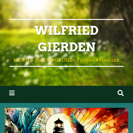
WILFRIED
GIERDEN
Job #IT – Politik #GRÜNE – Freizeit #Freifunk