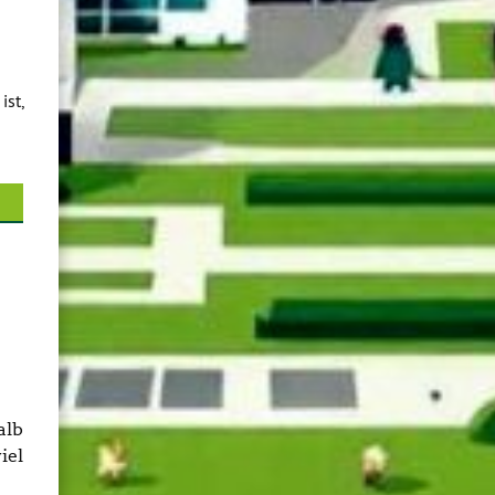
ist,
alb
iel