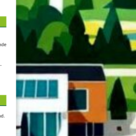
nde
-
nd.