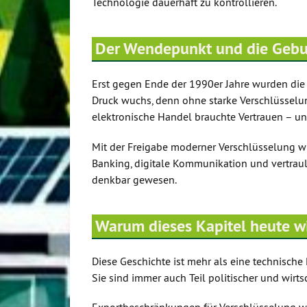
Technologie dauerhaft zu kontrollieren.
Der Wendepunkt und die Gebur
Erst gegen Ende der 1990er Jahre wurden die 
Druck wuchs, denn ohne starke Verschlüssel
elektronische Handel brauchte Vertrauen – und
Mit der Freigabe moderner Verschlüsselung wur
Banking, digitale Kommunikation und vertra
denkbar gewesen.
Warum dieses Kapitel heute wi
Diese Geschichte ist mehr als eine technische 
Sie sind immer auch Teil politischer und wirtsc
Exportbeschränkungen für Verschlüsselung wa