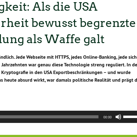
gkeit: Als die USA
rheit bewusst begrenzte
ung als Waffe galt
ändlich. Jede Webseite mit HTTPS, jedes Online-Banking, jede sic
 Jahrzehnten war genau diese Technologie streng reguliert. In d
 Kryptografie in den USA Exportbeschränkungen – und wurde
Was heute absurd wirkt, war damals politische Realität und prägt d
Pfeilt
00:00
Hoch/
benut
um