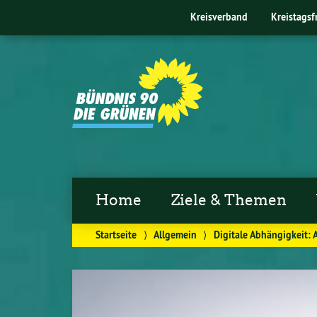
Kreisverband
Kreistagsf
Home
Ziele & Themen
Startseite
⟩
Allgemein
⟩
Digitale Abhängigkeit: 