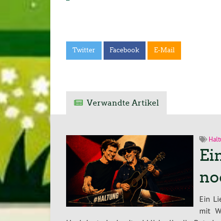
Twitter
Facebook
E-Mail
Verwandte Artikel
Halt
Ei
no
Ein L
mit W