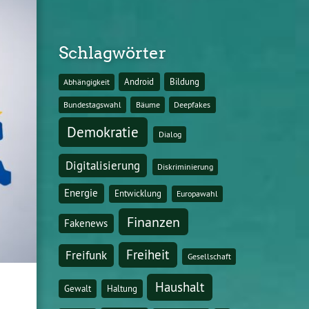
Schlagwörter
Android
Bildung
Abhängigkeit
Bundestagswahl
Bäume
Deepfakes
Demokratie
Dialog
Digitalisierung
Diskriminierung
Energie
Entwicklung
Europawahl
Finanzen
Fakenews
Freiheit
Freifunk
Gesellschaft
Haushalt
Gewalt
Haltung