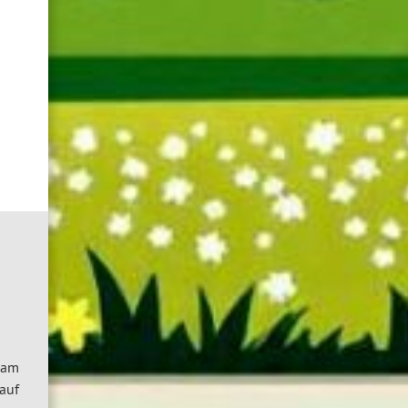
sam
auf