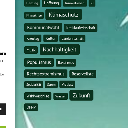
Hoffnung
Heizung
Innovationen
KI
Klimaschutz
Klimakrise
Kommunalwahl
Kreislaufwirtschaft
Kreistag
Kultur
Landwirtschaft
Nachhaltigkeit
Musik
here
en
Populismus
Rassismus
Rechtsextremismus
Reserveliste
ie
Vielfalt
Solidarität
Strom
Zukunft
Wahlvorschlag
Wasser
asten
ÖPNV
Runter
zen,