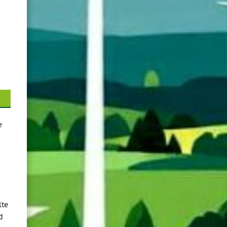
e
lte
d