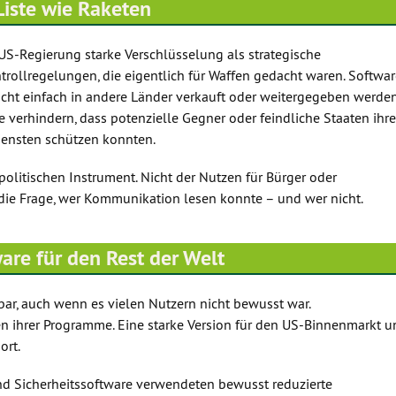
Liste wie Raketen
die
Lautst
e US-Regierung starke Verschlüsselung als strategische
zu
ntrollregelungen, die eigentlich für Waffen gedacht waren. Softwa
regeln
icht einfach in andere Länder verkauft oder weitergegeben werden
e verhindern, dass potenzielle Gegner oder feindliche Staaten ihre
ensten schützen konnten.
olitischen Instrument. Nicht der Nutzen für Bürger oder
ie Frage, wer Kommunikation lesen konnte – und wer nicht.
are für den Rest der Welt
rbar, auch wenn es vielen Nutzern nicht bewusst war.
en ihrer Programme. Eine starke Version für den US-Binnenmarkt u
ort.
d Sicherheitssoftware verwendeten bewusst reduzierte