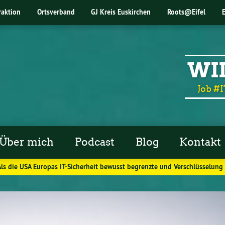
raktion
Ortsverband
GJ Kreis Euskirchen
Roots@Eifel
WI
Job #I
Über mich
Podcast
Blog
Kontakt
Als die USA Europas IT-Sicherheit bewusst begrenzte und Verschlüsselung 