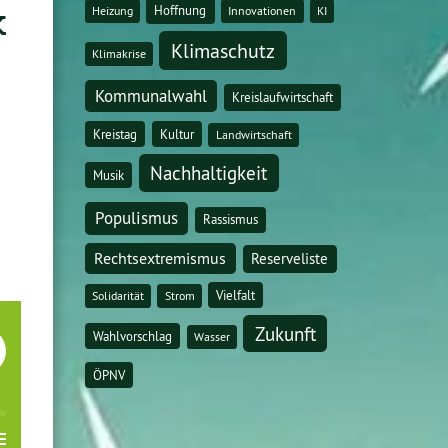
k
Hoffnung
Heizung
Innovationen
KI
Klimaschutz
Klimakrise
Kommunalwahl
Kreislaufwirtschaft
Kreistag
Kultur
Landwirtschaft
Nachhaltigkeit
Musik
Populismus
Rassismus
Rechtsextremismus
Reserveliste
Vielfalt
Solidarität
Strom
Zukunft
Wahlvorschlag
Wasser
ÖPNV