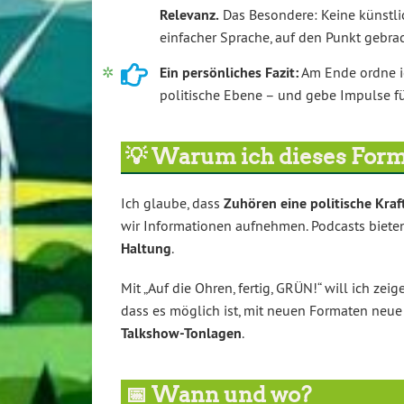
Relevanz.
Das Besondere: Keine künstli
einfacher Sprache, auf den Punkt gebrac
Ein persönliches Fazit:
Am Ende ordne ic
politische Ebene – und gebe Impulse fü
💡 Warum ich dieses Form
Ich glaube, dass
Zuhören eine politische Kraft
wir Informationen aufnehmen. Podcasts biete
Haltung
.
Mit „Auf die Ohren, fertig, GRÜN!“ will ich zeig
dass es möglich ist, mit neuen Formaten neue
Talkshow-Tonlagen
.
📅 Wann und wo?