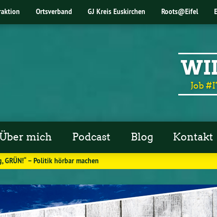
raktion
Ortsverband
GJ Kreis Euskirchen
Roots@Eifel
WI
Job #I
Über mich
Podcast
Blog
Kontakt
ig, GRÜN!“ – Politik hörbar machen