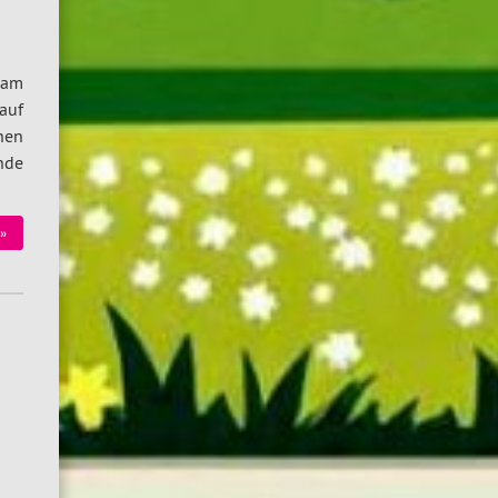
sam
auf
ehen
nde
»