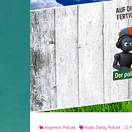
Allgemein
,
Podcast
Audio
,
Dialog
,
Podcast
21. M