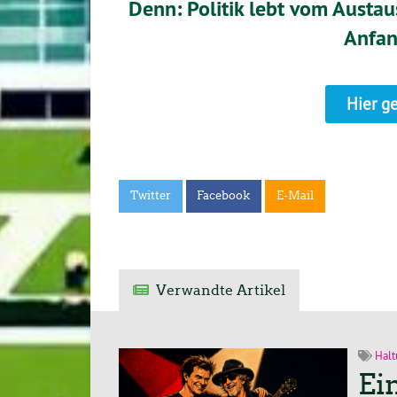
Denn: Politik lebt vom Austau
Anfan
Hier g
Twitter
Facebook
E-Mail
Verwandte Artikel
Halt
Ei