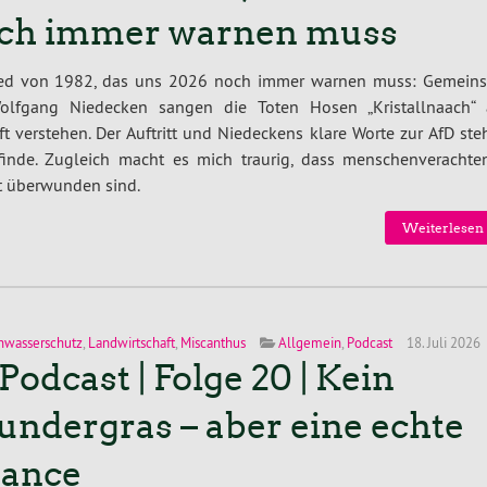
ch immer warnen muss
ied von 1982, das uns 2026 noch immer warnen muss: Gemein
olfgang Niedecken sangen die Toten Hosen „Kristallnaach“ 
ft verstehen. Der Auftritt und Niedeckens klare Worte zur AfD st
k finde. Zugleich macht es mich traurig, dass menschenverachte
t überwunden sind.
Weiterlesen 
wasserschutz
,
Landwirtschaft
,
Miscanthus
Allgemein
,
Podcast
18. Juli 2026
Podcast | Folge 20 | Kein
ndergras – aber eine echte
ance