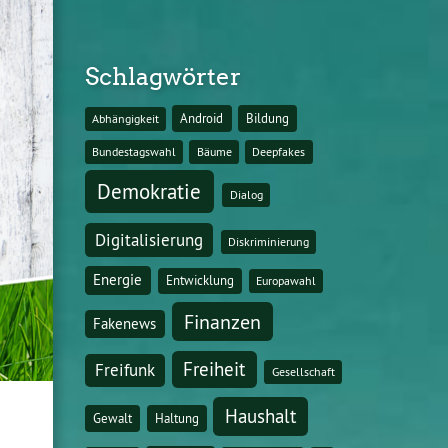
Schlagwörter
Android
Bildung
Abhängigkeit
Bundestagswahl
Bäume
Deepfakes
Demokratie
Dialog
Digitalisierung
Diskriminierung
Energie
Entwicklung
Europawahl
Finanzen
Fakenews
Freiheit
Freifunk
Gesellschaft
Haushalt
Gewalt
Haltung