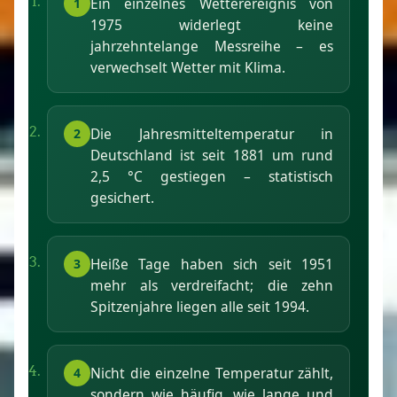
Ein einzelnes Wetterereignis von
1
1975 widerlegt keine
jahrzehntelange Messreihe – es
verwechselt Wetter mit Klima.
Die Jahresmittel­temperatur in
2
Deutschland ist seit 1881 um rund
2,5 °C gestiegen – statistisch
gesichert.
Heiße Tage haben sich seit 1951
3
mehr als verdreifacht; die zehn
Spitzenjahre liegen alle seit 1994.
Nicht die einzelne Temperatur zählt,
4
sondern wie häufig, wie lange und