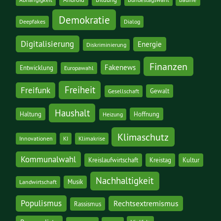
Demokratie
Deepfakes
Dialog
Digitalisierung
Energie
Diskriminierung
Finanzen
Fakenews
Entwicklung
Europawahl
Freiheit
Freifunk
Gewalt
Gesellschaft
Haushalt
Haltung
Hoffnung
Heizung
Klimaschutz
Innovationen
KI
Klimakrise
Kommunalwahl
Kreislaufwirtschaft
Kreistag
Kultur
Nachhaltigkeit
Musik
Landwirtschaft
Populismus
Rechtsextremismus
Rassismus