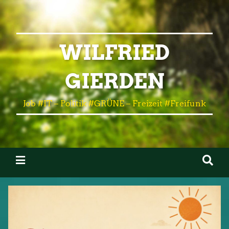
WILFRIED
GIERDEN
Job #IT – Politik #GRÜNE – Freizeit #Freifunk