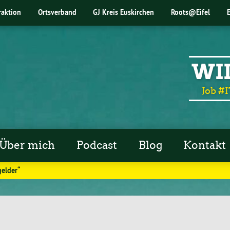
raktion
Ortsverband
GJ Kreis Euskirchen
Roots@Eifel
WI
Job #I
Über mich
Podcast
Blog
Kontakt
gelder“