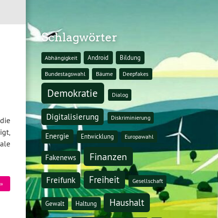
Schlagwörter
Android
Bildung
Abhängigkeit
Bundestagswahl
Bäume
Deepfakes
Demokratie
Dialog
Digitalisierung
Diskriminierung
die
gt,
Energie
Entwicklung
Europawahl
ale
Finanzen
Fakenews
Freiheit
Freifunk
Gesellschaft
»
Haushalt
Gewalt
Haltung