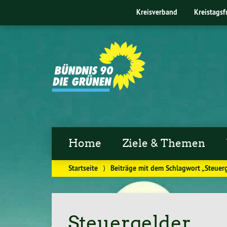
Kreisverband
Kreistagsf
Home
Ziele & Themen
Startseite
⟩
Beiträge mit dem Schlagwort „Steuer
Steuergelder