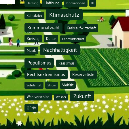
Hoffnung
Heizung
Innovationen
KI
Klimaschutz
Klimakrise
Kommunalwahl
Kreislaufwirtschaft
Kreistag
Kultur
Landwirtschaft
Nachhaltigkeit
Musik
Populismus
Rassismus
Rechtsextremismus
Reserveliste
Vielfalt
Solidarität
Strom
Zukunft
Wahlvorschlag
Wasser
ÖPNV