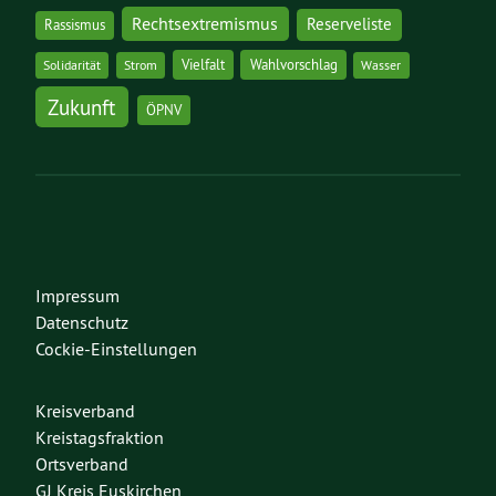
Rechtsextremismus
Reserveliste
Rassismus
Vielfalt
Wahlvorschlag
Solidarität
Strom
Wasser
Zukunft
ÖPNV
Impressum
Datenschutz
Cockie-Einstellungen
Kreisverband
Kreistagsfraktion
Ortsverband
GJ Kreis Euskirchen