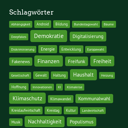
Schlagwörter
Android
Bildung
Abhängigkeit
Bundestagswahl
Bäume
Demokratie
Digitalisierung
Deepfakes
Energie
Entwicklung
Diskriminierung
Europawahl
Finanzen
Freiheit
Freifunk
Fakenews
Haushalt
Gewalt
Haltung
Gesellschaft
Heizung
Hoffnung
Innovationen
KI
Klimakrise
Klimaschutz
Kommunalwahl
Klimawandel
Kreislaufwirtschaft
Kreistag
Kultur
Landwirtschaft
Nachhaltigkeit
Populismus
Musik