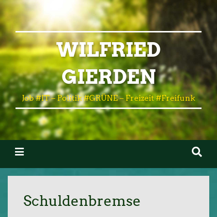
WILFRIED
GIERDEN
Job #IT – Politik #GRÜNE – Freizeit #Freifunk
Schuldenbremse